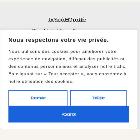
Joie Sucrée Et Chocolatée
Chocolaterie à Evry – Courcouronnes
Nous respectons votre vie privée.
Nous utilisons des cookies pour améliorer votre
expérience de navigation, diffuser des publicités ou
des contenus personnalisés et analyser notre trafic.
Horaires
En cliquant sur « Tout accepter », vous consentez à
notre utilisation des cookies.
Du Mardi au Vendredi De 09:30 à 18:30
Samedi : 10
:00 à 12:30
Personnaliser
Tout Rejeter
Nous Rendre Visite
Accepter Tout
32 rue Mathilde, 91000 Evry-Courcouronnes