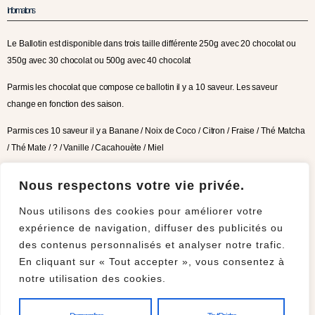
Informations
Le Ballotin est disponible dans trois taille différente 250g avec 20 chocolat ou
350g avec 30 chocolat ou 500g avec 40 chocolat
Parmis les chocolat que compose ce ballotin il y a 10 saveur. Les saveur
change en fonction des saison.
Parmis ces 10 saveur il y a Banane / Noix de Coco / Citron / Fraise / Thé Matcha
/ Thé Mate / ? / Vanille / Cacahouète / Miel
Chocolat Noir 70% avec une Ganache Chocolat Noir 65% à la Banane
Nous respectons votre vie privée.
Chocolat Lait 41% avec une Ganache Chocolat Lait 41% à la Noix de Coco
Nous utilisons des cookies pour améliorer votre
expérience de navigation, diffuser des publicités ou
Chocolat Blanc 29% avec une Ganache Chocolat Blanc 29% au Citron
des contenus personnalisés et analyser notre trafic.
Chocolat Noir 70% avec une Ganache Chocolat Noir 65% à la Fraise
En cliquant sur « Tout accepter », vous consentez à
notre utilisation des cookies.
Chocolat Noir 70% avec une Ganache (90% Chocolat Lait 41% + 10 %
Chocolat Noir 65%) au Thé Matcha