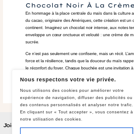
Chocolat Noir À La Crème
En hommage à la place centrale du maïs dans la culture a
du cacao, originaire des Amériques, cette création est un 
continent. Imaginez un chocolat noir intense, aux notes te
enveloppe un cœur onctueux et velouté : une crème de ma
sucrée.
Ce n’est pas seulement une confiserie, mais un récit. L’
force et la résilience, tandis que la douceur du maïs rappel
le réconfort du foyer. Chaque bouchée est une invitation à
de la terre, du partage et des saveurs authentiques qui o
Nous respectons votre vie privée.
des millénaires. Un pont gourmand entre l’héritage ancestra
contemporaine.
Nous utilisons des cookies pour améliorer votre
expérience de navigation, diffuser des publicités ou
des contenus personnalisés et analyser notre trafic.
En cliquant sur « Tout accepter », vous consentez à
notre utilisation des cookies.
Joie Sucrée Et Chocolatée
Horai