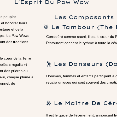
L'Esprit Du Pow Wow
Les Composants 
es peuples
 et honorer leurs
🥁 Le Tambour (The
éritage et de la
mps, les Pow Wows
Considéré comme sacré, il est le cœur du
ant des traditions
l’entourent donnent le rythme à toute la cé
de cœur de la Terre
🕺 Les Danseurs (D
elés « regalia »)
nt des prières ou
Hommes, femmes et enfants participent à di
leur, chaque plume a
regalia uniques qui sont souvent des créati
ionnel, de
🎤 Le Maître De Cé
Il est le guide de l’événement, annonçant le