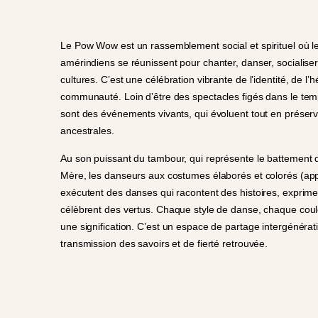
Le Pow Wow est un rassemblement social et spirituel où l
amérindiens se réunissent pour chanter, danser, socialiser
cultures. C’est une célébration vibrante de l’identité, de l’h
communauté. Loin d’être des spectacles figés dans le te
sont des événements vivants, qui évoluent tout en préserv
ancestrales.
Au son puissant du tambour, qui représente le battement 
Mère, les danseurs aux costumes élaborés et colorés (app
exécutent des danses qui racontent des histoires, exprime
célèbrent des vertus. Chaque style de danse, chaque cou
une signification. C’est un espace de partage intergénérat
transmission des savoirs et de fierté retrouvée.