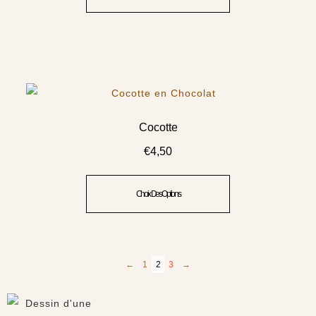
Cocotte
€
4,50
Choix Des Options
←
1
2
3
→