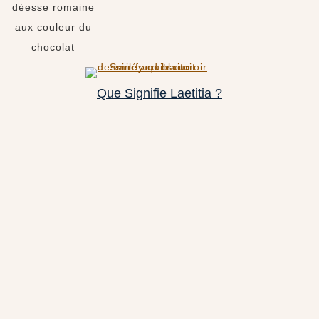
Que Signifie Laetitia ?
La « Joie » me désigne, car c’est la signification de mon prénom. Dans le logo, elle est représentée par
la déesse de la Joie dans la mythologie romaine, qui s’appelait, comme moi, « Laetitia ».
Voici le décryptage de ce logo
Qui A Inventé Le Sucre ?
Le « Sucré » signifie que mes produits sont des douceurs sucrées a consommées avec
modération.
Une invention française.